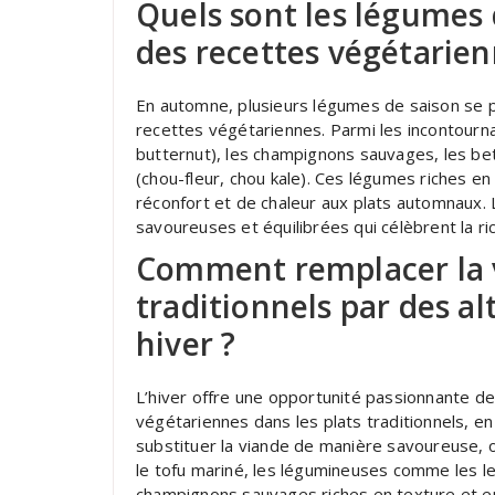
Quels sont les légumes d
des recettes végétarie
En automne, plusieurs légumes de saison se pr
recettes végétariennes. Parmi les incontournab
butternut), les champignons sauvages, les bet
(chou-fleur, chou kale). Ces légumes riches e
réconfort et de chaleur aux plats automnaux.
savoureuses et équilibrées qui célèbrent la ri
Comment remplacer la v
traditionnels par des a
hiver ?
L’hiver offre une opportunité passionnante de
végétariennes dans les plats traditionnels, e
substituer la viande de manière savoureuse, 
le tofu mariné, les légumineuses comme les len
champignons sauvages riches en texture et en