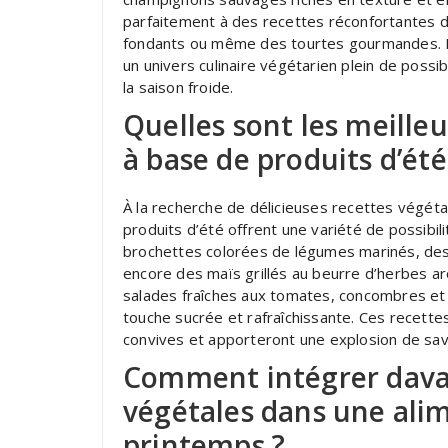
parfaitement à des recettes réconfortantes 
fondants ou même des tourtes gourmandes. En
un univers culinaire végétarien plein de possi
la saison froide.
Quelles sont les meille
à base de produits d’ét
À la recherche de délicieuses recettes végéta
produits d’été offrent une variété de possibil
brochettes colorées de légumes marinés, des 
encore des maïs grillés au beurre d’herbes
salades fraîches aux tomates, concombres et 
touche sucrée et rafraîchissante. Ces recette
convives et apporteront une explosion de save
Comment intégrer dava
végétales dans une ali
printemps ?