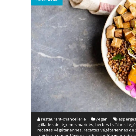
restaurant-chancellerie
vegan
asperge
grillades de légumes marinés
,
herbes fraîches
,
légè
recettes végétariennes
,
recettes végétariennes de 
fraîches
,
soupes légères
,
tartes aux légumes printa