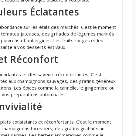
uleurs Éclatantes
’abondance sur les étals des marchés. C’est le moment
 tomates juteuses, des grillades de légumes marinés
poivrons et aubergines. Les fruits rouges et les
sante à vos desserts estivaux.
et Réconfort
bondantes et des saveurs réconfortantes. C’est
ijotés aux champignons sauvages, des gratins généreux
irons. Les épices comme la cannelle, le gingembre ou
à vos préparations automnales.
nvivialité
 plats consistants et réconfortants. C’est le moment
 champignons forestiers, des gratins gratinés au
umes racines. Les herbes aromatiques comme le