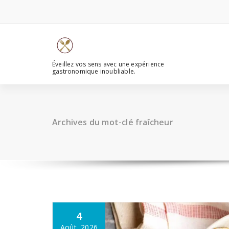
Aller
au
contenu
Éveillez vos sens avec une expérience
gastronomique inoubliable.
Archives du mot-clé fraîcheur
4
Août, 2026