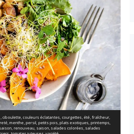
s
,
ciboulette
,
couleurs éclatantes
,
courgettes
,
été
,
fraîcheur
,
reté
,
menthe
,
persil
,
petits pois
,
plats exotiques
,
printemps
,
saison
,
renouveau
,
saison
,
salades colorées
,
salades
niers
,
tomates juteuses
,
variété