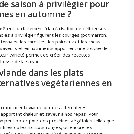
e saison à privilégier pour
nnes en automne ?
êtent parfaitement à la réalisation de délicieuses
les à privilégier figurent les courges (potimarron,
teraves, les carottes, les poireaux et les choux
n saveurs et en nutriments apportent une touche de
 Leur variété permet de créer des recettes
chesse de la saison.
iande dans les plats
lternatives végétariennes en
 remplacer la viande par des alternatives
n apportant chaleur et saveur à nos repas. Pour
on peut opter pour des protéines végétales telles que
tilles ou les haricots rouges, ou encore les
 goût. Ces alternatives végétariennes se prêtent