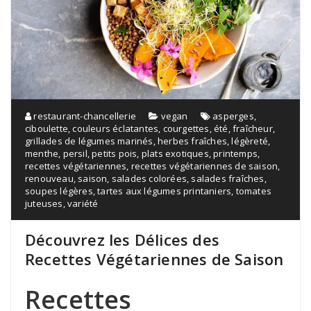
restaurant-chancellerie
vegan
asperges
,
ciboulette
,
couleurs éclatantes
,
courgettes
,
été
,
fraîcheur
,
grillades de légumes marinés
,
herbes fraîches
,
légèreté
,
menthe
,
persil
,
petits pois
,
plats exotiques
,
printemps
,
recettes végétariennes
,
recettes végétariennes de saison
,
renouveau
,
saison
,
salades colorées
,
salades fraîches
,
soupes légères
,
tartes aux légumes printaniers
,
tomates
juteuses
,
variété
Découvrez les Délices des
Recettes Végétariennes de Saison
Recettes