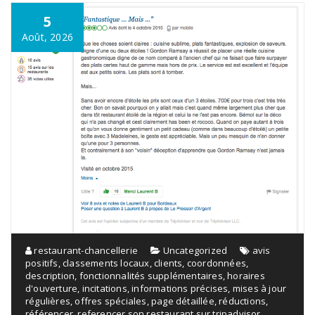
5
Août, 2026
restaurant-chancellerie
Uncategorized
avis
positifs
,
classements locaux
,
clients
,
coordonnées
,
description
,
fonctionnalités supplémentaires
,
horaires
d'ouverture
,
incitations
,
informations précises
,
mises à jour
régulières
,
offres spéciales
,
page détaillée
,
réductions
,
référencer
,
referencer son restaurant sur tripadvisor
,