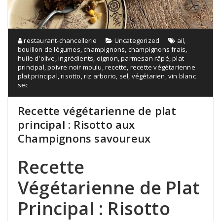
restaurant-chancellerie
Uncategorized
ail
,
bouillon de légumes
,
champignons
,
champignons frais
,
huile d'olive
,
ingrédients
,
oignon
,
parmesan râpé
,
plat
principal
,
poivre noir moulu
,
recette
,
recette végétarienne
plat principal
,
risotto
,
riz arborio
,
sel
,
végétarien
,
vin blanc
sec
Recette végétarienne de plat
principal : Risotto aux
Champignons savoureux
Recette
Végétarienne de Plat
Principal : Risotto