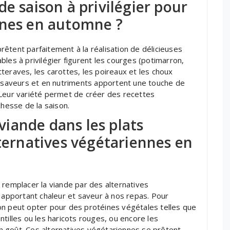
e saison à privilégier pour
nnes en automne ?
êtent parfaitement à la réalisation de délicieuses
les à privilégier figurent les courges (potimarron,
teraves, les carottes, les poireaux et les choux
n saveurs et en nutriments apportent une touche de
 Leur variété permet de créer des recettes
chesse de la saison.
iande dans les plats
lternatives végétariennes en
 remplacer la viande par des alternatives
n apportant chaleur et saveur à nos repas. Pour
on peut opter pour des protéines végétales telles que
tilles ou les haricots rouges, ou encore les
 goût. Ces alternatives végétariennes se prêtent