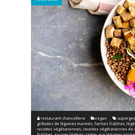
restaurant-chancellerie
vegan
asperge
grillades de légumes marinés
,
herbes fraîches
,
légè
recettes végétariennes
,
recettes végétariennes de 
fraîches
,
soupes légères
,
tartes aux légumes printa