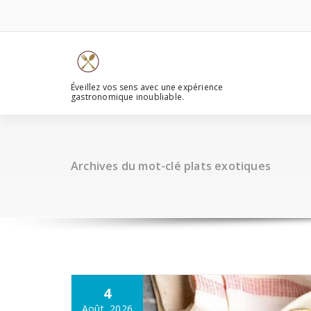
Aller
au
contenu
Éveillez vos sens avec une expérience
gastronomique inoubliable.
Archives du mot-clé plats exotiques
4
Août, 2026