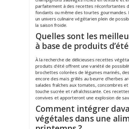
parfaitement à des recettes réconfortantes 
fondants ou même des tourtes gourmandes. En
un univers culinaire végétarien plein de possi
la saison froide.
Quelles sont les meille
à base de produits d’ét
À la recherche de délicieuses recettes végéta
produits d’été offrent une variété de possibil
brochettes colorées de légumes marinés, des 
encore des maïs grillés au beurre d’herbes
salades fraîches aux tomates, concombres et 
touche sucrée et rafraîchissante. Ces recette
convives et apporteront une explosion de save
Comment intégrer dava
végétales dans une ali
printemps ?