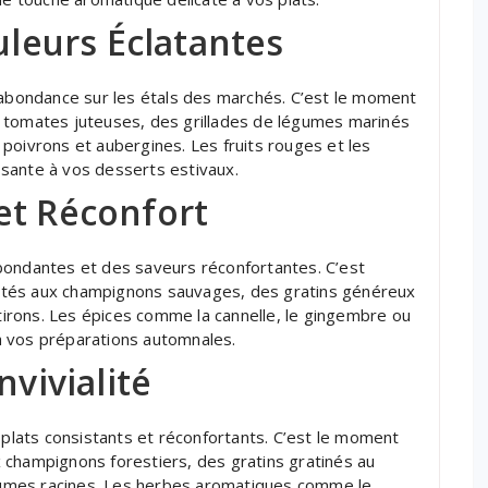
uleurs Éclatantes
’abondance sur les étals des marchés. C’est le moment
 tomates juteuses, des grillades de légumes marinés
poivrons et aubergines. Les fruits rouges et les
sante à vos desserts estivaux.
et Réconfort
bondantes et des saveurs réconfortantes. C’est
ijotés aux champignons sauvages, des gratins généreux
irons. Les épices comme la cannelle, le gingembre ou
à vos préparations automnales.
nvivialité
 plats consistants et réconfortants. C’est le moment
 champignons forestiers, des gratins gratinés au
umes racines. Les herbes aromatiques comme le