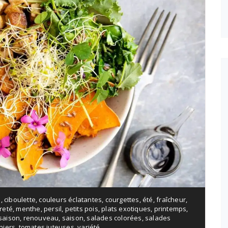
s
,
ciboulette
,
couleurs éclatantes
,
courgettes
,
été
,
fraîcheur
,
reté
,
menthe
,
persil
,
petits pois
,
plats exotiques
,
printemps
,
saison
,
renouveau
,
saison
,
salades colorées
,
salades
niers
,
tomates juteuses
,
variété