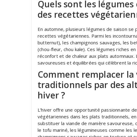
Quels sont les légumes d
des recettes végétarie
En automne, plusieurs légumes de saison se pr
recettes végétariennes. Parmi les incontournab
butternut), les champignons sauvages, les bet
(chou-fleur, chou kale). Ces légumes riches e
réconfort et de chaleur aux plats automnaux.
savoureuses et équilibrées qui célèbrent la ri
Comment remplacer la v
traditionnels par des a
hiver ?
L’hiver offre une opportunité passionnante de
végétariennes dans les plats traditionnels, e
substituer la viande de manière savoureuse, 
le tofu mariné, les légumineuses comme les len
champignons sauvages riches en texture et en