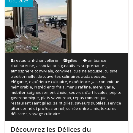
Oct, 2025
restaurant-chancellerie
gilles
ambiance
chaleureuse
,
associations gustatives surprenantes
,
atmosphère conviviale
,
convives
,
cuisine exquise
,
cuisine
traditionnelle
,
découvertes culinaires audacieuses
,
élégante
,
expérience culinaire
,
expérience gastronomique
mémorable
,
ingrédients frais
,
menu raffiné
,
menu varié
,
mobilier soigneusement choisi
,
œuvres d'art locales
,
pépite
gastronomique
,
plats savoureux
,
repas romantique
,
restaurant saint gilles
,
saint gilles
,
saveurs subtiles
,
service
attentionné et professionnel
,
soirée entre amis
,
textures
délicates
,
voyage culinaire
Découvrez les Délices du