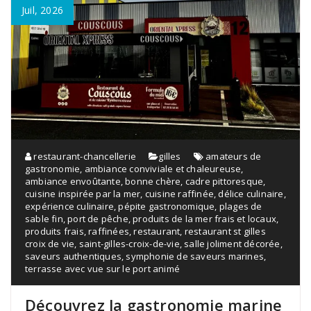
Juil, 2026
restaurant-chancellerie
gilles
amateurs de
gastronomie
,
ambiance conviviale et chaleureuse
,
ambiance envoûtante
,
bonne chère
,
cadre pittoresque
,
cuisine inspirée par la mer
,
cuisine raffinée
,
délice culinaire
,
expérience culinaire
,
pépite gastronomique
,
plages de
sable fin
,
port de pêche
,
produits de la mer frais et locaux
,
produits frais
,
raffinées
,
restaurant
,
restaurant st gilles
croix de vie
,
saint-gilles-croix-de-vie
,
salle joliment décorée
,
saveurs authentiques
,
symphonie de saveurs marines
,
terrasse avec vue sur le port animé
Découvrez la gastronomie marine