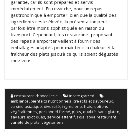
garantie, car ils sont préparés et servis
immédiatement. En revanche, pour un repas
gastronomique à emporter, bien que la qualité des
ingrédients reste élevée, la présentation peut
parfois être moins sophistiquée en raison du
transport. Cependant, les restaurants proposant
des repas à emporter veillent à fournir des
emballages adaptés pour maintenir la chaleur et la
fraîcheur des plats jusqu’à ce qu’ils soient dégustés
chez vous.
restaurant-chancellerie
Uncategorized
ambiance
,
bienfaits nutritionnels
,
créatifs et savoureux
,
cuisine asiatique
,
diversité
,
ingrédients frais
,
options
végétaliennes
,
personnel formé
,
plats
,
qualité
,
sans gluten
,
saveurs exotiques
,
service attentif
,
soja
,
soya restaurant
,
variété de plats
,
végétariens