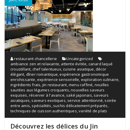
restaurant-chancellerie
Uncategorized
ambiance zen et relaxante
,
attente évitée
,
canard laqué
croustillant
,
chef talentueux
,
cuisine asiatique
,
décor
élégant
,
dîner romantique
,
expérience gastronomique
enrichissante
,
expérience sensorielle
,
exploration culinaire
,
ingrédients frais
,
jin restaurant
,
menu raffiné
,
nouilles
sautées aux légumes croquants
,
nouvelles saveurs
exquises
,
réserver à l'avance
,
saké japonais
,
saveurs
asiatiques
,
saveurs exotiques
,
service attentionné
,
soirée
entre amis
,
spécialités
,
sushis délicatement préparés
,
techniques de cuisson authentiques
,
variété de plats
Découvrez les délices du Jin