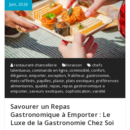
Juin, 2026
restaurant-chancellerie
livraison
chefs
talentueux
,
commande en ligne
,
commodité
,
confort
,
élégance
,
emporter
,
exception
,
fraîcheur
,
gastronomie
,
mets raffinés
,
papilles
,
plaisir
,
plats exotiques
,
préférences
alimentaires
,
qualité
,
repas
,
repas gastronomique a
emporter
,
saveurs exotiques
,
sophistication
,
variété
Savourer un Repas
Gastronomique à Emporter : Le
Luxe de la Gastronomie Chez Soi