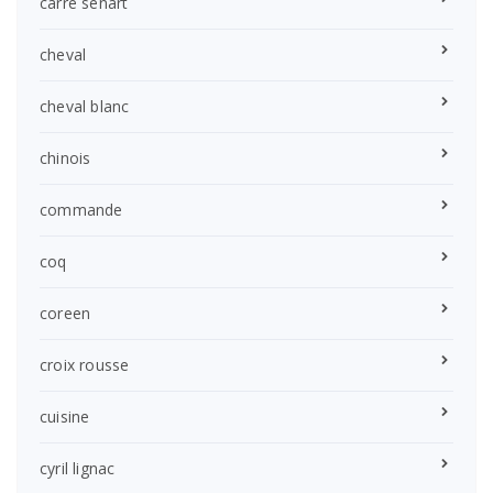
carré sénart
cheval
cheval blanc
chinois
commande
coq
coreen
croix rousse
cuisine
cyril lignac