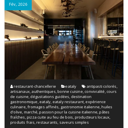
Fév, 2026
restaurant-chancellerie
eataly
antipasti colorés
,
artisanaux
,
authentiques
,
bonne cuisine
,
convivialité
,
cours
de cuisine
,
dégustations guidées
,
destination
gastronomique
,
eataly
,
eataly restaurant
,
expérience
culinaire
,
fromages affinés
,
gastronomie italienne
,
huiles
d'olive
,
marché
,
passion pour la cuisine italienne
,
pâtes
fraîches
,
pizza cuite au feu de bois
,
producteurs locaux
,
produits frais
,
restaurants
,
saveurs simples