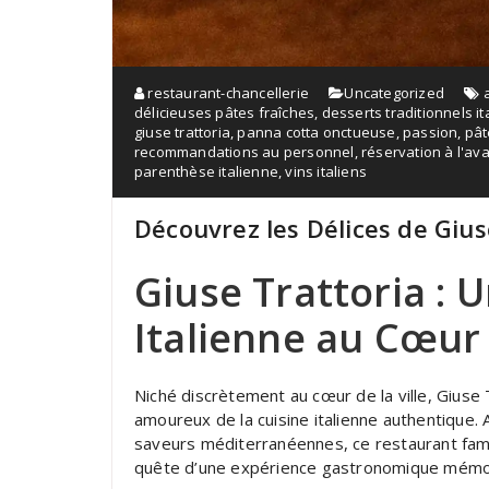
restaurant-chancellerie
Uncategorized
délicieuses pâtes fraîches
,
desserts traditionnels it
giuse trattoria
,
panna cotta onctueuse
,
passion
,
pât
recommandations au personnel
,
réservation à l'av
parenthèse italienne
,
vins italiens
Découvrez les Délices de Gius
Giuse Trattoria : 
Italienne au Cœur d
Niché discrètement au cœur de la ville, Giuse T
amoureux de la cuisine italienne authentique
saveurs méditerranéennes, ce restaurant fami
quête d’une expérience gastronomique mémo