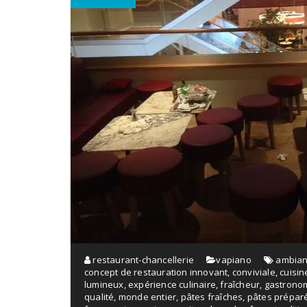
restaurant-chancellerie
vapiano
ambian
concept de restauration innovant
,
conviviale
,
cuisin
lumineux
,
expérience culinaire
,
fraîcheur
,
gastrono
qualité
,
monde entier
,
pâtes fraîches
,
pâtes préparé