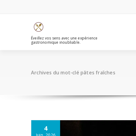
Aller
au
contenu
Éveillez vos sens avec une expérience
gastronomique inoubliable.
Archives du mot-clé pâtes fraîches
4
Juin, 2026