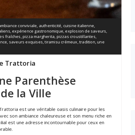
ambiance conviviale
,
authenticité
,
cuisine italienne
,
aliens
,
expérience gastronomique
,
explosion de saveurs
,
es fraîches
,
pizza margherita
,
pizzas croustillantes
,
ance
,
saveurs exquises
,
tiramisu crémeux
,
tradition
,
une
e Trattoria
Une Parenthèse
e la Ville
rattoria est une véritable oasis culinaire pour les
. Avec son ambiance chaleureuse et son menu riche en
lial est une adresse incontournable pour ceux en
rable.