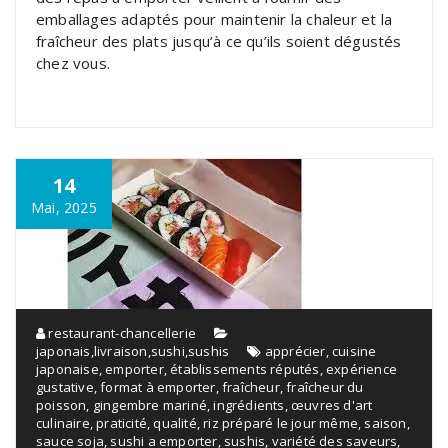
emballages adaptés pour maintenir la chaleur et la
fraîcheur des plats jusqu’à ce qu’ils soient dégustés
chez vous.
14
Mai, 2025
restaurant-chancellerie
japonais
,
livraison
,
sushi
,
sushis
apprécier
,
cuisine
japonaise
,
emporter
,
établissements réputés
,
expérience
gustative
,
format à emporter
,
fraîcheur
,
fraîcheur du
poisson
,
gingembre mariné
,
ingrédients
,
œuvres d'art
culinaire
,
praticité
,
qualité
,
riz préparé le jour même
,
saison
,
sauce soja
,
sushi a emporter
,
sushis
,
variété des saveurs
,