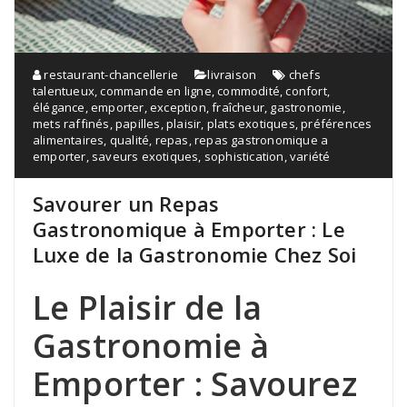
restaurant-chancellerie
livraison
chefs
talentueux
,
commande en ligne
,
commodité
,
confort
,
élégance
,
emporter
,
exception
,
fraîcheur
,
gastronomie
,
mets raffinés
,
papilles
,
plaisir
,
plats exotiques
,
préférences
alimentaires
,
qualité
,
repas
,
repas gastronomique a
emporter
,
saveurs exotiques
,
sophistication
,
variété
Savourer un Repas
Gastronomique à Emporter : Le
Luxe de la Gastronomie Chez Soi
Le Plaisir de la
Gastronomie à
Emporter : Savourez