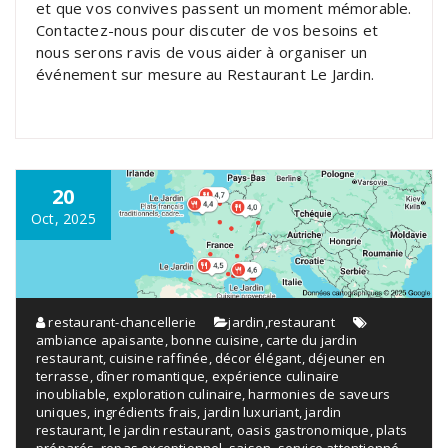
et que vos convives passent un moment mémorable.
Contactez-nous pour discuter de vos besoins et
nous serons ravis de vous aider à organiser un
événement sur mesure au Restaurant Le Jardin.
20
Oct, 2025
restaurant-chancellerie
jardin
,
restaurant
ambiance apaisante
,
bonne cuisine
,
carte du jardin
restaurant
,
cuisine raffinée
,
décor élégant
,
déjeuner en
terrasse
,
dîner romantique
,
expérience culinaire
inoubliable
,
exploration culinaire
,
harmonies de saveurs
uniques
,
ingrédients frais
,
jardin luxuriant
,
jardin
restaurant
,
le jardin restaurant
,
oasis gastronomique
,
plats
préparés
,
repas exceptionnel
,
saison
,
service attentionné