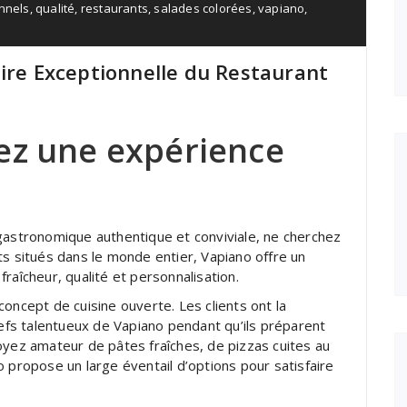
onnels
,
qualité
,
restaurants
,
salades colorées
,
vapiano
,
aire Exceptionnelle du Restaurant
ez une expérience
gastronomique authentique et conviviale, ne cherchez
ts situés dans le monde entier, Vapiano offre un
raîcheur, qualité et personnalisation.
oncept de cuisine ouverte. Les clients ont la
hefs talentueux de Vapiano pendant qu’ils préparent
oyez amateur de pâtes fraîches, de pizzas cuites au
o propose un large éventail d’options pour satisfaire