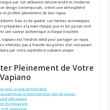
distingue par son ambiance décontractée et moderne.
à un design contemporain, créent une atmosphère
e et profiter pleinement de leur repas.
édients frais et de qualité. Les herbes aromatiques
ont préparées à la main chaque jour et les pizzas sont
ntir une saveur authentique à chaque bouchée.
, Vapiano est l’endroit idéal pour partager un repas
s n’hésitez pas à franchir les portes d’un restaurant
uire par cette expérience culinaire unique.
iter Pleinement de Votre
 Vapiano
es pour un plat personnalisé.
t du parmesan à votre plat pour plus de saveur.
 sont délicieuses!
ne du restaurant.
s sont savoureux.