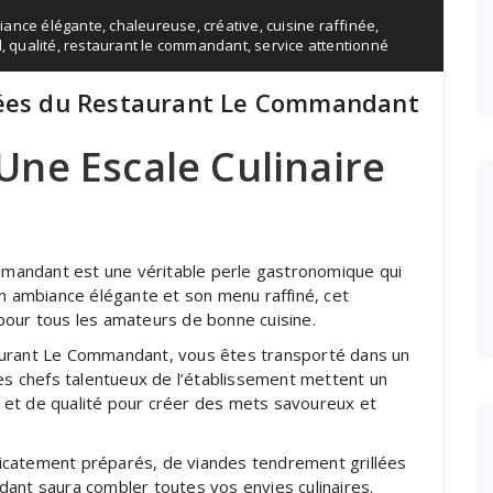
iance élégante
,
chaleureuse
,
créative
,
cuisine raffinée
,
l
,
qualité
,
restaurant le commandant
,
service attentionné
nées du Restaurant Le Commandant
ne Escale Culinaire
ommandant est une véritable perle gastronomique qui
on ambiance élégante et son menu raffiné, cet
pour tous les amateurs de bonne cuisine.
aurant Le Commandant, vous êtes transporté dans un
Les chefs talentueux de l’établissement mettent un
is et de qualité pour créer des mets savoureux et
icatement préparés, de viandes tendrement grillées
ant saura combler toutes vos envies culinaires.