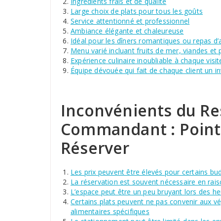
Ingrédients frais et de qualité
Large choix de plats pour tous les goûts
Service attentionné et professionnel
Ambiance élégante et chaleureuse
Idéal pour les dîners romantiques ou repas d’a
Menu varié incluant fruits de mer, viandes et 
Expérience culinaire inoubliable à chaque visit
Équipe dévouée qui fait de chaque client un inv
Inconvénients du Re
Commandant : Points
Réserver
Les prix peuvent être élevés pour certains bu
La réservation est souvent nécessaire en rais
L’espace peut être un peu bruyant lors des he
Certains plats peuvent ne pas convenir aux v
alimentaires spécifiques