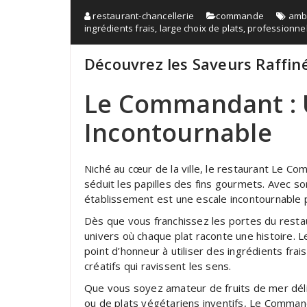
restaurant-chancellerie
commande
amb
ingrédients frais
,
large choix de plats
,
professionne
Découvrez les Saveurs Raffi
Le Commandant : U
Incontournable
Niché au cœur de la ville, le restaurant Le C
séduit les papilles des fins gourmets. Avec s
établissement est une escale incontournable 
Dès que vous franchissez les portes du rest
univers où chaque plat raconte une histoire. 
point d’honneur à utiliser des ingrédients fra
créatifs qui ravissent les sens.
Que vous soyez amateur de fruits de mer dél
ou de plats végétariens inventifs, Le Command