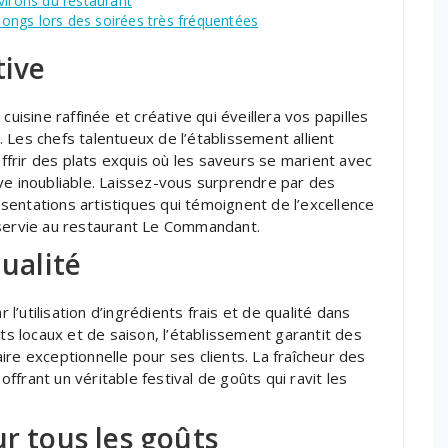
virons du restaurant
 longs lors des soirées très fréquentées
tive
sine raffinée et créative qui éveillera vos papilles
 Les chefs talentueux de l’établissement allient
offrir des plats exquis où les saveurs se marient avec
ve inoubliable. Laissez-vous surprendre par des
entations artistiques qui témoignent de l’excellence
 servie au restaurant Le Commandant.
qualité
’utilisation d’ingrédients frais et de qualité dans
its locaux et de saison, l’établissement garantit des
re exceptionnelle pour ses clients. La fraîcheur des
frant un véritable festival de goûts qui ravit les
ur tous les goûts