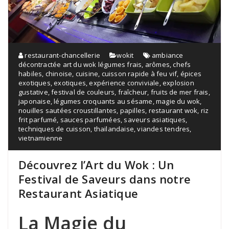
restaurant-chancellerie
wokit
ambiance
décontractée art du wok légumes frais
,
arômes
,
chefs
habiles
,
chinoise
,
cuisine
,
cuisson rapide à feu vif
,
épices
exotiques
,
exotiques
,
expérience conviviale
,
explosion
gustative
,
festival de couleurs
,
fraîcheur
,
fruits de mer frais
,
japonaise
,
légumes croquants au sésame
,
magie du wok
,
nouilles sautées croustillantes
,
papilles
,
restaurant wok
,
riz
frit parfumé
,
sauces parfumées
,
saveurs asiatiques
,
techniques de cuisson
,
thaïlandaise
,
viandes tendres
,
vietnamienne
Découvrez l’Art du Wok : Un
Festival de Saveurs dans notre
Restaurant Asiatique
La Magie du