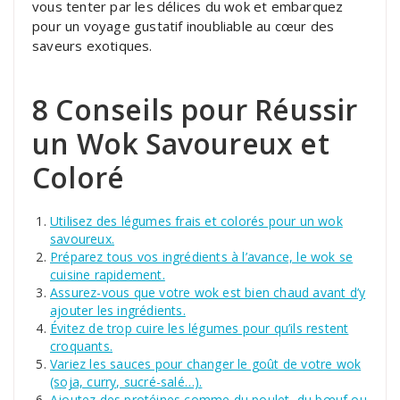
vous tenter par les délices du wok et embarquez
pour un voyage gustatif inoubliable au cœur des
saveurs exotiques.
8 Conseils pour Réussir
un Wok Savoureux et
Coloré
Utilisez des légumes frais et colorés pour un wok
savoureux.
Préparez tous vos ingrédients à l’avance, le wok se
cuisine rapidement.
Assurez-vous que votre wok est bien chaud avant d’y
ajouter les ingrédients.
Évitez de trop cuire les légumes pour qu’ils restent
croquants.
Variez les sauces pour changer le goût de votre wok
(soja, curry, sucré-salé…).
Ajoutez des protéines comme du poulet, du bœuf ou