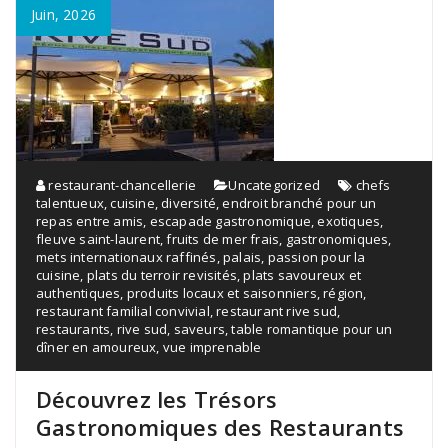
Juin, 2026
restaurant-chancellerie
Uncategorized
chefs
talentueux
,
cuisine
,
diversité
,
endroit branché pour un
repas entre amis
,
escapade gastronomique
,
exotiques
,
fleuve saint-laurent
,
fruits de mer frais
,
gastronomiques
,
mets internationaux raffinés
,
palais
,
passion pour la
cuisine
,
plats du terroir revisités
,
plats savoureux et
authentiques
,
produits locaux et saisonniers
,
région
,
restaurant familial convivial
,
restaurant rive sud
,
restaurants
,
rive sud
,
saveurs
,
table romantique pour un
dîner en amoureux
,
vue imprenable
Découvrez les Trésors
Gastronomiques des Restaurants