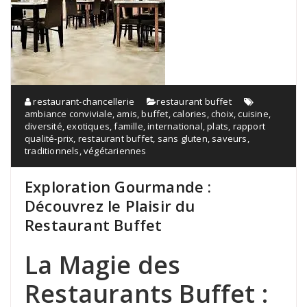
restaurant-chancellerie
restaurant buffet
ambiance conviviale
,
amis
,
buffet
,
calories
,
choix
,
cuisine
,
diversité
,
exotiques
,
famille
,
international
,
plats
,
rapport
qualité-prix
,
restaurant buffet
,
sans gluten
,
saveurs
,
traditionnels
,
végétariennes
Exploration Gourmande :
Découvrez le Plaisir du
Restaurant Buffet
La Magie des
Restaurants Buffet :