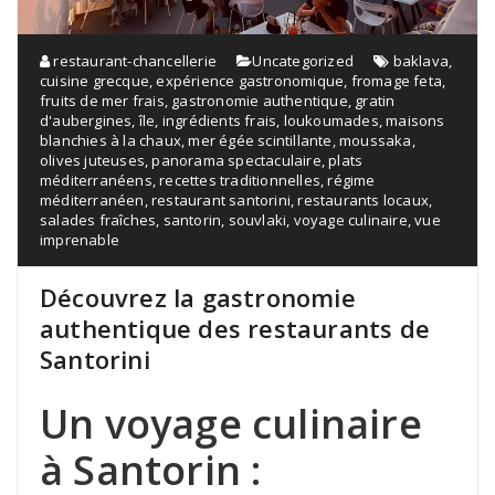
restaurant-chancellerie
Uncategorized
baklava
,
cuisine grecque
,
expérience gastronomique
,
fromage feta
,
fruits de mer frais
,
gastronomie authentique
,
gratin
d'aubergines
,
île
,
ingrédients frais
,
loukoumades
,
maisons
blanchies à la chaux
,
mer égée scintillante
,
moussaka
,
olives juteuses
,
panorama spectaculaire
,
plats
méditerranéens
,
recettes traditionnelles
,
régime
méditerranéen
,
restaurant santorini
,
restaurants locaux
,
salades fraîches
,
santorin
,
souvlaki
,
voyage culinaire
,
vue
imprenable
Découvrez la gastronomie
authentique des restaurants de
Santorini
Un voyage culinaire
à Santorin :