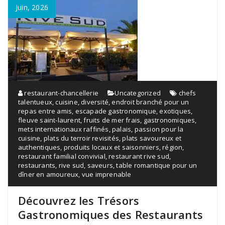
Juin, 2026
restaurant-chancellerie
Uncategorized
chefs
talentueux
,
cuisine
,
diversité
,
endroit branché pour un
repas entre amis
,
escapade gastronomique
,
exotiques
,
fleuve saint-laurent
,
fruits de mer frais
,
gastronomiques
,
mets internationaux raffinés
,
palais
,
passion pour la
cuisine
,
plats du terroir revisités
,
plats savoureux et
authentiques
,
produits locaux et saisonniers
,
région
,
restaurant familial convivial
,
restaurant rive sud
,
restaurants
,
rive sud
,
saveurs
,
table romantique pour un
dîner en amoureux
,
vue imprenable
Découvrez les Trésors
Gastronomiques des Restaurants