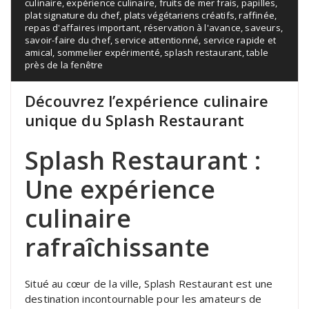
culinaire
,
expérience culinaire
,
fruits de mer frais
,
papilles
,
plat signature du chef
,
plats végétariens créatifs
,
raffinée
,
repas d'affaires important
,
réservation à l'avance
,
saveurs
,
savoir-faire du chef
,
service attentionné
,
service rapide et
amical
,
sommelier expérimenté
,
splash restaurant
,
table
près de la fenêtre
Découvrez l’expérience culinaire
unique du Splash Restaurant
Splash Restaurant :
Une expérience
culinaire
rafraîchissante
Situé au cœur de la ville, Splash Restaurant est une
destination incontournable pour les amateurs de