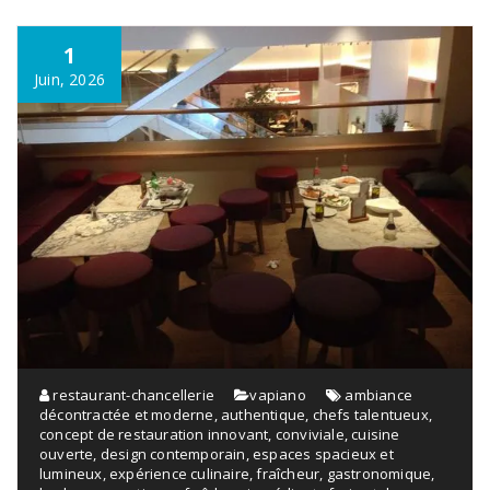
1
Juin, 2026
restaurant-chancellerie
vapiano
ambiance
décontractée et moderne
,
authentique
,
chefs talentueux
,
concept de restauration innovant
,
conviviale
,
cuisine
ouverte
,
design contemporain
,
espaces spacieux et
lumineux
,
expérience culinaire
,
fraîcheur
,
gastronomique
,