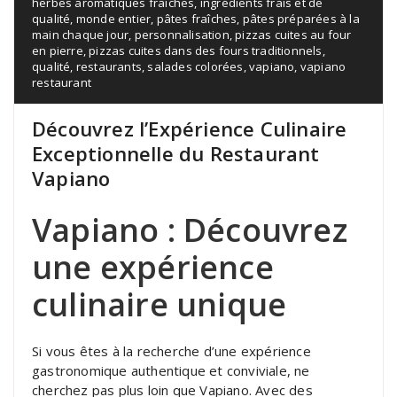
herbes aromatiques fraîches
,
ingrédients frais et de
qualité
,
monde entier
,
pâtes fraîches
,
pâtes préparées à la
main chaque jour
,
personnalisation
,
pizzas cuites au four
en pierre
,
pizzas cuites dans des fours traditionnels
,
qualité
,
restaurants
,
salades colorées
,
vapiano
,
vapiano
restaurant
Découvrez l’Expérience Culinaire
Exceptionnelle du Restaurant
Vapiano
Vapiano : Découvrez
une expérience
culinaire unique
Si vous êtes à la recherche d’une expérience
gastronomique authentique et conviviale, ne
cherchez pas plus loin que Vapiano. Avec des