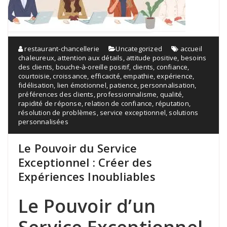
restaurant-chancellerie
Uncategorized
accueil
chaleureux
,
attention aux détails
,
attitude positive
,
besoins
des clients
,
bouche-à-oreille positif
,
clients
,
confiance
,
courtoisie
,
croissance
,
efficacité
,
empathie
,
expérience
,
fidélisation
,
lien émotionnel
,
patience
,
personnalisation
,
préférences des clients
,
professionnalisme
,
qualité
,
rapidité de réponse
,
relation de confiance
,
réputation
,
résolution de problèmes
,
service exceptionnel
,
solutions
personnalisées
Le Pouvoir du Service
Exceptionnel : Créer des
Expériences Inoubliables
Le Pouvoir d’un