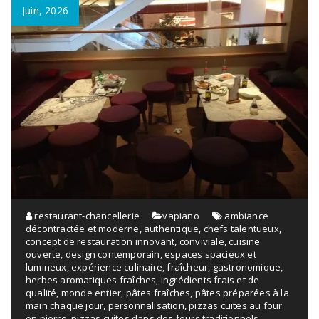
Juin, 2026
restaurant-chancellerie
vapiano
ambiance
décontractée et moderne
,
authentique
,
chefs talentueux
,
concept de restauration innovant
,
conviviale
,
cuisine
ouverte
,
design contemporain
,
espaces spacieux et
lumineux
,
expérience culinaire
,
fraîcheur
,
gastronomique
,
herbes aromatiques fraîches
,
ingrédients frais et de
qualité
,
monde entier
,
pâtes fraîches
,
pâtes préparées à la
main chaque jour
,
personnalisation
,
pizzas cuites au four
en pierre
,
pizzas cuites dans des fours traditionnels
,