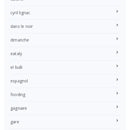
cyril lignac
dans le noir
dimanche
eataly
el bulli
espagnol
fooding
gagnaire
gare