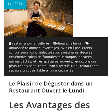
Juil, 2026
restaurant-chancellerie
dimanche
,
lundi
atmosphère animée
,
avantages
,
avis en ligne
,
clients
,
concurrence
,
conviviale
,
créations originales
,
décalés
,
expérience culinaire
,
formules tout compris
,
horaires
,
menus dédiés
,
offres spéciales
,
ouverts
,
réductions sur
plats
,
réservation
,
restaurant ouvert le lundi
,
restaurants
,
saveurs uniques
,
table à l'avance
,
variée
Le Plaisir de Déguster dans un
Restaurant Ouvert le Lundi
Les Avantages des