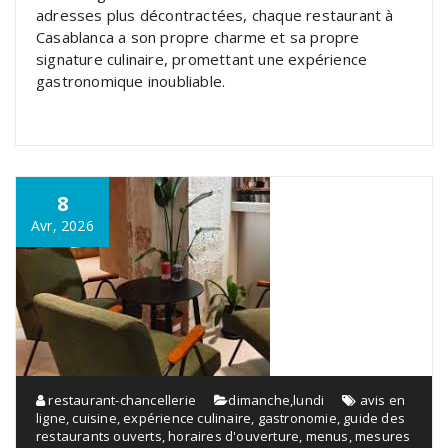
adresses plus décontractées, chaque restaurant à
Casablanca a son propre charme et sa propre
signature culinaire, promettant une expérience
gastronomique inoubliable.
8
Avr, 2026
restaurant-chancellerie
dimanche
,
lundi
avis en
ligne
,
cuisine
,
expérience culinaire
,
gastronomie
,
guide des
restaurants ouverts
,
horaires d'ouverture
,
menus
,
mesures