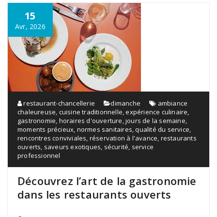
15
Avr, 2026
restaurant-chancellerie
dimanche
ambiance
chaleureuse
,
cuisine traditionnelle
,
expérience culinaire
,
gastronomie
,
horaires d'ouverture
,
jours de la semaine
,
moments précieux
,
normes sanitaires
,
qualité du service
,
rencontres conviviales
,
réservation à l'avance
,
restaurants
ouverts
,
saveurs exotiques
,
sécurité
,
service
professionnel
Découvrez l’art de la gastronomie
dans les restaurants ouverts