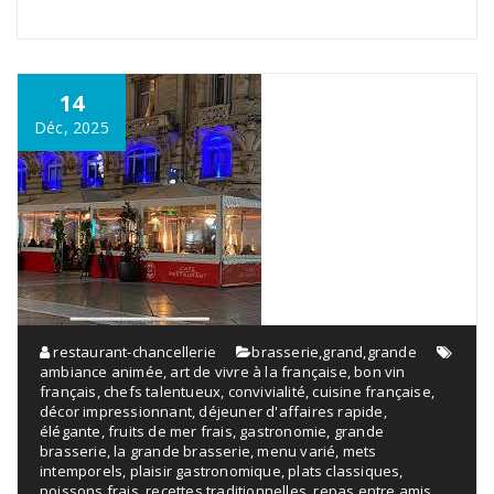
14
Déc, 2025
restaurant-chancellerie
brasserie
,
grand
,
grande
ambiance animée
,
art de vivre à la française
,
bon vin
français
,
chefs talentueux
,
convivialité
,
cuisine française
,
décor impressionnant
,
déjeuner d'affaires rapide
,
élégante
,
fruits de mer frais
,
gastronomie
,
grande
brasserie
,
la grande brasserie
,
menu varié
,
mets
intemporels
,
plaisir gastronomique
,
plats classiques
,
poissons frais
,
recettes traditionnelles
,
repas entre amis
,