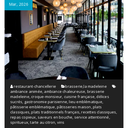
Mar, 2026
restaurant-chancellerie
brasserie
,
la madeleine
ambiance animée
,
ambiance chaleureuse
,
brasserie
madeleine
,
croque-monsieur
,
cuisine française
,
délices
sucrés
,
gastronomie parisienne
,
lieu emblématique
,
pâtisserie emblématique
,
pâtisseries maison
,
plats
classiques
,
plats traditionnels français
,
recettes classiques
,
repas copieux
,
saveurs en bouche
,
service attentionné
,
spiritueux
,
tarte au citron
,
vins