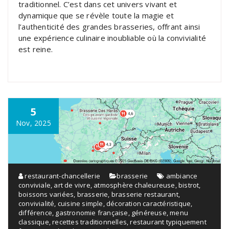
traditionnel. C’est dans cet univers vivant et
dynamique que se révèle toute la magie et
l’authenticité des grandes brasseries, offrant ainsi
une expérience culinaire inoubliable où la convivialité
est reine.
5
Nov, 2025
restaurant-chancellerie
brasserie
ambiance
conviviale
,
art de vivre
,
atmosphère chaleureuse
,
bistrot
,
boissons variées
,
brasserie
,
brasserie restaurant
,
convivialité
,
cuisine simple
,
décoration caractéristique
,
différence
,
gastronomie française
,
généreuse
,
menu
classique
,
recettes traditionnelles
,
restaurant typiquement