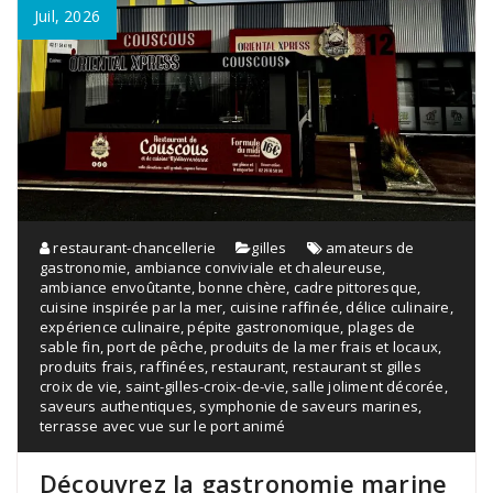
Juil, 2026
restaurant-chancellerie
gilles
amateurs de
gastronomie
,
ambiance conviviale et chaleureuse
,
ambiance envoûtante
,
bonne chère
,
cadre pittoresque
,
cuisine inspirée par la mer
,
cuisine raffinée
,
délice culinaire
,
expérience culinaire
,
pépite gastronomique
,
plages de
sable fin
,
port de pêche
,
produits de la mer frais et locaux
,
produits frais
,
raffinées
,
restaurant
,
restaurant st gilles
croix de vie
,
saint-gilles-croix-de-vie
,
salle joliment décorée
,
saveurs authentiques
,
symphonie de saveurs marines
,
terrasse avec vue sur le port animé
Découvrez la gastronomie marine