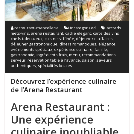
restaurant-chancellerie
Uncategorized
accords
mets-vins
,
arena restaurant
,
cadre élégant
,
carte des vins
,
chefs talentueux
,
cuisine raffinée
,
déjeuner d'affaires
,
déjeuner gastronomique
,
dîners romantiques
,
élégance
,
événements spéciaux
,
expérience culinaire
,
famille
,
gastronomie
,
ingrédients frais
,
menu
,
recommandations
serveur
,
réservation table à l'avance
,
saison
,
saveurs
authentiques
,
spécialités locales
Découvrez l’expérience culinaire
de l’Arena Restaurant
Arena Restaurant :
Une expérience
culinaire inoubliable