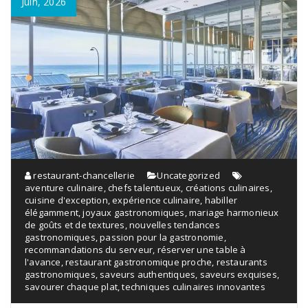
Juin, 2026
restaurant-chancellerie
Uncategorized
aventure culinaire
,
chefs talentueux
,
créations culinaires
,
cuisine d'exception
,
expérience culinaire
,
habiller
élégamment
,
joyaux gastronomiques
,
mariage harmonieux
de goûts et de textures
,
nouvelles tendances
gastronomiques
,
passion pour la gastronomie
,
recommandations du serveur
,
réserver une table à
l'avance
,
restaurant gastronomique proche
,
restaurants
gastronomiques
,
saveurs authentiques
,
saveurs exquises
,
savourer chaque plat
,
techniques culinaires innovantes