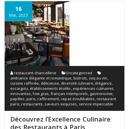
16
Mai, 2025
restaurant-chancellerie
Uncategorized
ambiance élégante et romantique
,
bistrots
,
coq au vin
,
cuisine raffinée
,
délicieuse
,
diversité culinaire
,
élégance
,
escargots
,
établissements étoilés
,
expériences culinaires
innovantes
,
foie gras
,
français intemporels
,
gastronomie
,
papilles
,
paris
,
raffinement
,
repas inoubliables
,
restaurant
paris
,
restaurants
,
saveurs exquises
,
service impeccable
Découvrez l’Excellence Culinaire
des Restaurants à Paris