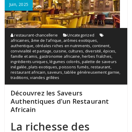
Juin, 2025
restaurant-chancellerie
Uncategorized
africaines
,
âme de l'afrique
,
arômes exotiques
,
authentique
,
céréales riches en nutriments
,
continent
,
convivialité et partage
,
cuisine
,
cultures
,
diversité
,
épices
,
famille et amis
,
gastronomie africaine
,
herbes fraîches
,
ingrédients uniques
,
légumes colorés
,
palette de saveurs
inégalée
,
plats exotiques
,
poissons fumés
,
restaurant
,
restaurant africain
,
saveurs
,
tablée généreusement garnie
,
traditions
,
viandes grillées
Découvrez les Saveurs
Authentiques d’un Restaurant
Africain
La richesse des