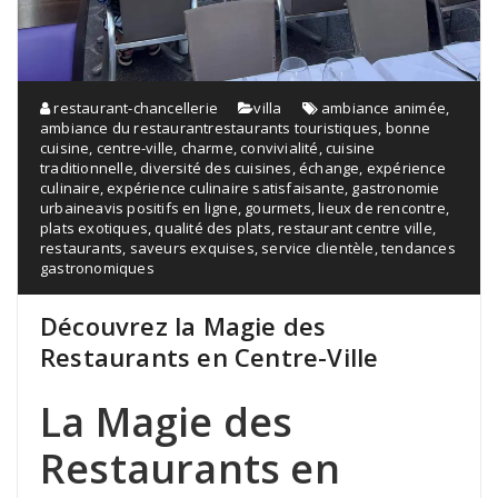
restaurant-chancellerie
villa
ambiance animée
,
ambiance du restaurantrestaurants touristiques
,
bonne
cuisine
,
centre-ville
,
charme
,
convivialité
,
cuisine
traditionnelle
,
diversité des cuisines
,
échange
,
expérience
culinaire
,
expérience culinaire satisfaisante
,
gastronomie
urbaineavis positifs en ligne
,
gourmets
,
lieux de rencontre
,
plats exotiques
,
qualité des plats
,
restaurant centre ville
,
restaurants
,
saveurs exquises
,
service clientèle
,
tendances
gastronomiques
Découvrez la Magie des
Restaurants en Centre-Ville
La Magie des
Restaurants en