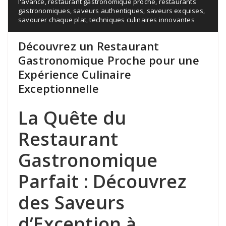
l'avance
,
restaurant gastronomique proche
,
restaurants
gastronomiques
,
saveurs authentiques
,
saveurs exquises
,
savourer chaque plat
,
techniques culinaires innovantes
Découvrez un Restaurant
Gastronomique Proche pour une
Expérience Culinaire
Exceptionnelle
La Quête du
Restaurant
Gastronomique
Parfait : Découvrez
des Saveurs
d’Exception à