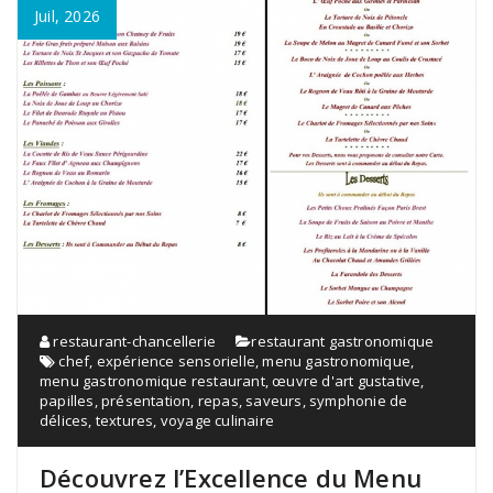
Juil, 2026
restaurant-chancellerie
restaurant gastronomique
chef
,
expérience sensorielle
,
menu gastronomique
,
menu gastronomique restaurant
,
œuvre d'art gustative
,
papilles
,
présentation
,
repas
,
saveurs
,
symphonie de
délices
,
textures
,
voyage culinaire
Découvrez l’Excellence du Menu