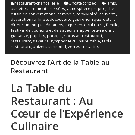
restaurant-chancellerie
Uncategorized
amis
,
assiettes finement dressées
,
atmosphère propice
,
chef
cuisinier
,
conversations
,
convives
,
convivialité
,
couverts
,
décoration raffinée
,
découverte gastronomique
,
détail
,
dîner romantique
,
émotions
,
expérience culinaire
,
famille
,
festival de couleurs et de saveurs
,
nappe
,
œuvre d'art
gustative
,
papilles
,
partage
,
repas au restaurant
,
restaurant
,
saveurs
,
symphonie culinaire
,
table
,
table
restaurant
,
univers sensoriel
,
verres cristallins
Découvrez l’Art de la Table au
Restaurant
La Table du
Restaurant : Au
Cœur de l’Expérience
Culinaire