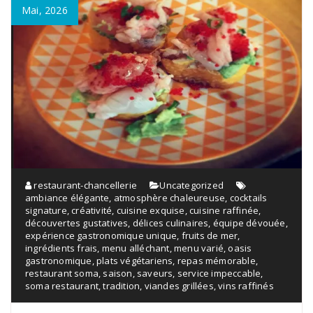
Mai, 2026
restaurant-chancellerie
Uncategorized
ambiance élégante
,
atmosphère chaleureuse
,
cocktails
signature
,
créativité
,
cuisine exquise
,
cuisine raffinée
,
découvertes gustatives
,
délices culinaires
,
équipe dévouée
,
expérience gastronomique unique
,
fruits de mer
,
ingrédients frais
,
menu alléchant
,
menu varié
,
oasis
gastronomique
,
plats végétariens
,
repas mémorable
,
restaurant soma
,
saison
,
saveurs
,
service impeccable
,
soma restaurant
,
tradition
,
viandes grillées
,
vins raffinés