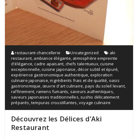
restaurant-chancellerie
Uncategorized
aki
restaurant
,
ambiance élégante
,
atmosphère empreinte
d'élégance
,
cadre apaisant
,
chefs talentueux
,
cuisine
exceptionnelle
,
cuisine japonaise
,
décor subtil et épuré
,
expérience gastronomique authentique
,
exploration
culinaire japonaise
,
ingrédients frais et de qualité
,
oasis
gastronomique
,
œuvre d'art culinaire
,
pays du soleil levant
,
raffinement
,
ramens fumants
,
saveurs authentiques
,
saveurs japonaises traditionnelles
,
sushis délicatement
préparés
,
tempuras croustillantes
,
voyage culinaire
Découvrez les Délices d’Aki
Restaurant