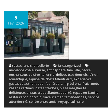
5
Fév, 2026
restaurant-chancellerie
Uncategorized
ambiance chaleureuse
,
atmosphère familiale
,
cadre
enchanteur
,
cuisine italienne
,
délices traditionnels
,
dîner
romantique
,
équipe de chefs talentueux
,
expérience
gustative authentique
,
four à bois
,
ingrédients frais
,
mets
italiens raffinés
,
pâtes fraîches
,
pizza margherita
délicieuse
,
pizzas croustillantes
,
qualité
,
repas en famille
,
restaurant pinocchio
,
saveurs méditerranéennes
,
service
attentionné
,
soirée entre amis
,
voyage culinaire