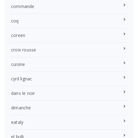
commande
coq
coreen
croix rousse
cuisine
cyril lignac
dans le noir
dimanche
eataly
el bulli