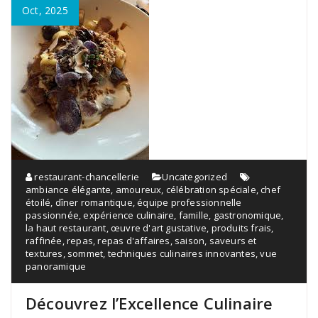
Oct, 2025
restaurant-chancellerie
Uncategorized
ambiance élégante
,
amoureux
,
célébration spéciale
,
chef
étoilé
,
dîner romantique
,
équipe professionnelle
passionnée
,
expérience culinaire
,
famille
,
gastronomique
,
la haut restaurant
,
œuvre d'art gustative
,
produits frais
,
raffinée
,
repas
,
repas d'affaires
,
saison
,
saveurs et
textures
,
sommet
,
techniques culinaires innovantes
,
vue
panoramique
Découvrez l’Excellence Culinaire