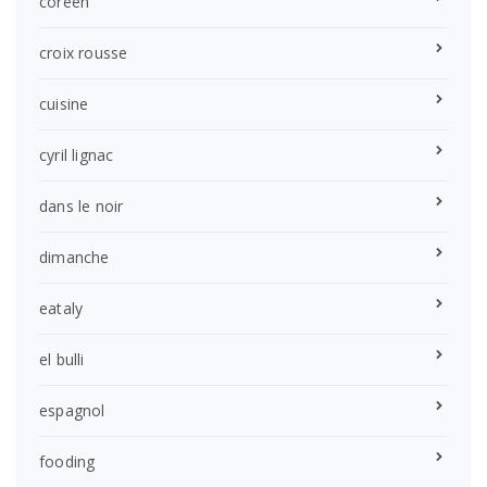
coreen
croix rousse
cuisine
cyril lignac
dans le noir
dimanche
eataly
el bulli
espagnol
fooding