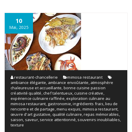
10
Mai, 2025
restaurant-chancellerie
mimosa restaurant
ambiance élégante
,
ambiance envoûtante
,
atmosphère
chaleureuse et accueillante
,
bonne cuisine passion
créativité qualité
,
chef talentueux
,
cuisine créative
,
expérience culinaire raffinée
,
exploration culinaire au
mimosa restaurant
,
gastronomie
,
ingrédients frais
,
lieu de
rencontre et de partage
,
menu exquis
,
mimosa restaurant
,
œuvre d'art gustative
,
qualité culinaire
,
repas mémorables
,
saison
,
saveur
,
service attentionné
,
souvenirs inoubliables
,
texture