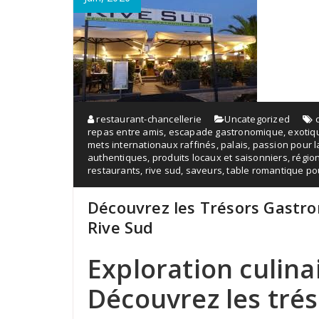
restaurant-chancellerie
Uncategorized
repas entre amis
,
escapade gastronomique
,
exotiq
mets internationaux raffinés
,
palais
,
passion pour l
authentiques
,
produits locaux et saisonniers
,
régio
restaurants
,
rive sud
,
saveurs
,
table romantique po
Découvrez les Trésors Gastr
Rive Sud
Exploration culinai
Découvrez les tré