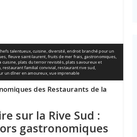
chefs talentueux
,
cuisine
,
diversité
,
endroit branché pour un
ues
,
fleuve saint-laurent
,
fruits de mer frais
,
gastronomiques
,
a cuisine
,
plats du terroir revisités
,
plats savoureux et
n
,
restaurant familial convivial
,
restaurant rive sud
,
ur un dîner en amoureux
,
vue imprenable
onomiques des Restaurants de la
re sur la Rive Sud :
sors gastronomiques