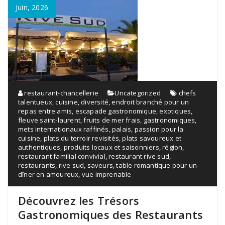
Juin, 2026
restaurant-chancellerie
Uncategorized
chefs
talentueux
,
cuisine
,
diversité
,
endroit branché pour un
repas entre amis
,
escapade gastronomique
,
exotiques
,
fleuve saint-laurent
,
fruits de mer frais
,
gastronomiques
,
mets internationaux raffinés
,
palais
,
passion pour la
cuisine
,
plats du terroir revisités
,
plats savoureux et
authentiques
,
produits locaux et saisonniers
,
région
,
restaurant familial convivial
,
restaurant rive sud
,
restaurants
,
rive sud
,
saveurs
,
table romantique pour un
dîner en amoureux
,
vue imprenable
Découvrez les Trésors
Gastronomiques des Restaurants