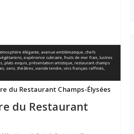
atmosphère élégante
,
avenue emblématique
,
chefs
 végétariens
,
expérience culinaire
,
fruits de mer frais
,
lustres
is
,
plats exquis
,
présentation artistique
,
restaurant champs
les
,
sens
,
théâtres
,
viande tendre
,
vins français raffinés
,
aire du Restaurant Champs-Élysées
re du Restaurant