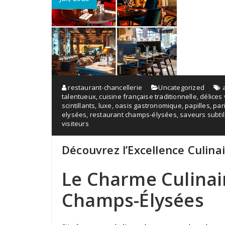
restaurant-chancellerie
Uncategorized
talentueux
,
cuisine française traditionnelle
,
délices
scintillants
,
luxe
,
oasis gastronomique
,
papilles
,
par
elysées
,
restaurant champs-élysées
,
saveurs subti
visiteurs
Découvrez l’Excellence Culin
Le Charme Culinai
Champs-Élysées