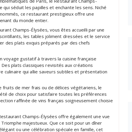
emblématiques de Paris, le Restaurant Champs-
 qui séduit les papilles et enchante les sens. Niché
renommés, ce restaurant prestigieux offre une
 venant du monde entier.
urant Champs-Élysées, vous êtes accueilli par une
intillants, les tables joliment dressées et le service
rer des plats exquis préparés par des chefs
voyage gustatif à travers la cuisine française
 Des plats classiques revisités aux créations
 culinaire qui allie saveurs subtiles et présentation
ruits de mer frais ou de délices végétariens, le
té de choix pour satisfaire toutes les préférences
ection raffinée de vins français soigneusement choisie
 Restaurant Champs-Élysées offre également une vue
e Triomphe majestueux. Que ce soit pour un dîner
légant ou une célébration spéciale en famille, cet