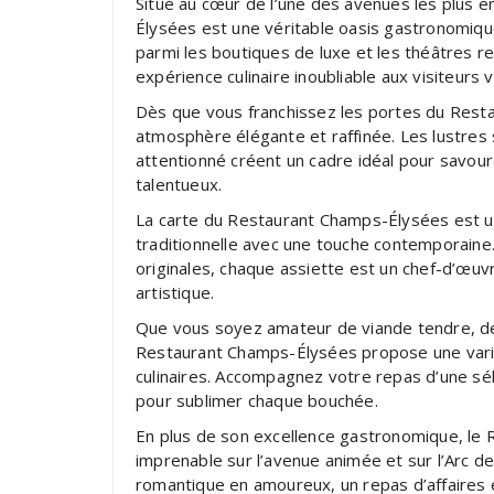
Situé au cœur de l’une des avenues les plus 
Élysées est une véritable oasis gastronomique
parmi les boutiques de luxe et les théâtres 
expérience culinaire inoubliable aux visiteurs
Dès que vous franchissez les portes du Resta
atmosphère élégante et raffinée. Les lustres sc
attentionné créent un cadre idéal pour savou
talentueux.
La carte du Restaurant Champs-Élysées est un 
traditionnelle avec une touche contemporaine.
originales, chaque assiette est un chef-d’œuvre
artistique.
Que vous soyez amateur de viande tendre, de f
Restaurant Champs-Élysées propose une varié
culinaires. Accompagnez votre repas d’une sél
pour sublimer chaque bouchée.
En plus de son excellence gastronomique, le
imprenable sur l’avenue animée et sur l’Arc d
romantique en amoureux, un repas d’affaires é