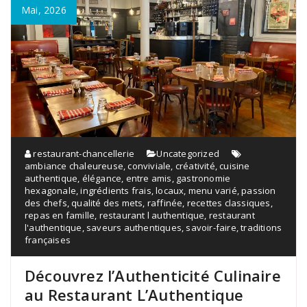
Mai, 2026
restaurant-chancellerie
Uncategorized
ambiance chaleureuse
,
conviviale
,
créativité
,
cuisine
authentique
,
élégance
,
entre amis
,
gastronomie
hexagonale
,
ingrédients frais
,
locaux
,
menu varié
,
passion
des chefs
,
qualité des mets
,
raffinée
,
recettes classiques
,
repas en famille
,
restaurant l authentique
,
restaurant
l'authentique
,
saveurs authentiques
,
savoir-faire
,
traditions
françaises
Découvrez l’Authenticité Culinaire
au Restaurant L’Authentique