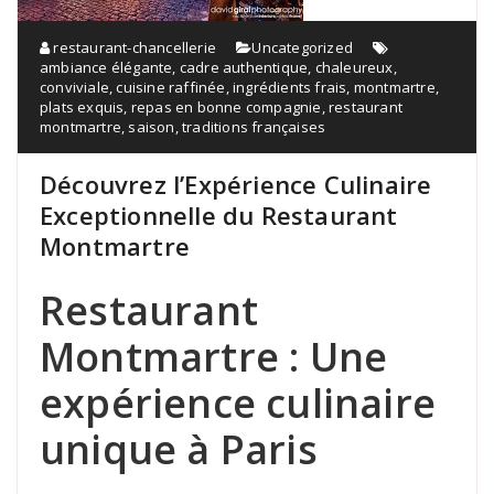
restaurant-chancellerie
Uncategorized
ambiance élégante
,
cadre authentique
,
chaleureux
,
conviviale
,
cuisine raffinée
,
ingrédients frais
,
montmartre
,
plats exquis
,
repas en bonne compagnie
,
restaurant
montmartre
,
saison
,
traditions françaises
Découvrez l’Expérience Culinaire
Exceptionnelle du Restaurant
Montmartre
Restaurant
Montmartre : Une
expérience culinaire
unique à Paris