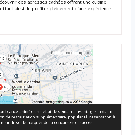
écouvrir des adresses cachées offrant une cuisine
mettant ainsi de profiter pleinement d’une expérience
ambiance animée en début de semaine
,
avantages
,
avis en
ion de restauration supplémentaire
,
popularité
,
réservation à
rt lundi
,
se démarquer de la concurrence
,
succès