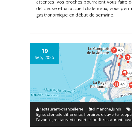
attentes. Vos proches pourraient vous faire d
délicieuse et un accueil chaleureux, vous per
gastronomique en début de semaine.
19
Sep, 2025
restaurant-chancellerie
dimanche
,
lundi
ligne
,
clientèle différente
,
horaires d'ouverture
,
opt
l'avance
,
restaurant ouvert le lundi
,
restaurant ouve