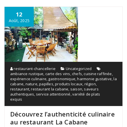
12
Août, 2025
restaurant-chancellerie
Uncategorized
ambiance rustique
,
carte des vins
,
chefs
,
cuisine raffinée
,
expérience culinaire
,
gastronomique
,
harmonie gustative
,
la
cabane
,
nature
,
papilles
,
produits locaux
,
région
,
restaurant
,
restaurant la cabane
,
saison
,
saveurs
authentiques
,
service attentionné
,
variété de plats
exquis
Découvrez l’authenticité culinaire
au restaurant La Cabane