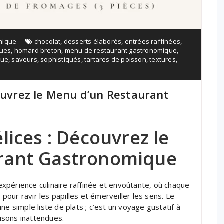
mique
chocolat
,
desserts élaborés
,
entrées raffinées
,
ques
,
homard breton
,
menu de restaurant gastronomique
,
que
,
saveurs
,
sophistiqués
,
tartares de poisson
,
textures
,
couvrez le Menu d’un Restaurant
lices : Découvrez le
rant Gastronomique
xpérience culinaire raffinée et envoûtante, où chaque
our ravir les papilles et émerveiller les sens. Le
ne simple liste de plats ; c’est un voyage gustatif à
isons inattendues.