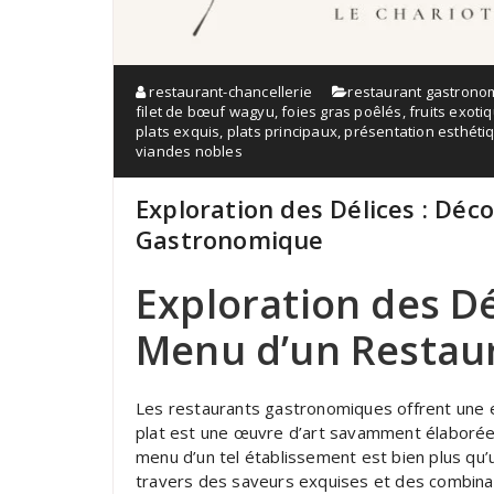
restaurant-chancellerie
restaurant gastrono
filet de bœuf wagyu
,
foies gras poêlés
,
fruits exoti
plats exquis
,
plats principaux
,
présentation esthéti
viandes nobles
Exploration des Délices : Dé
Gastronomique
Exploration des Dé
Menu d’un Restau
Les restaurants gastronomiques offrent une e
plat est une œuvre d’art savamment élaborée p
menu d’un tel établissement est bien plus qu’u
travers des saveurs exquises et des combina