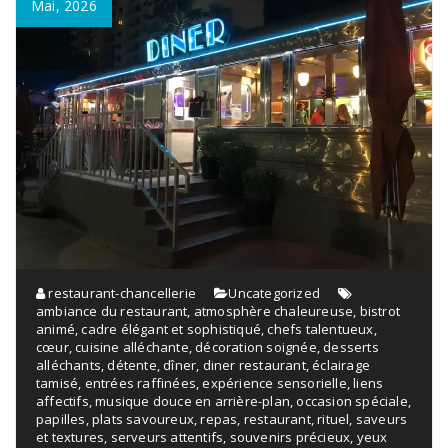
Mai, 2026
restaurant-chancellerie
Uncategorized
ambiance du restaurant
,
atmosphère chaleureuse
,
bistrot
animé
,
cadre élégant et sophistiqué
,
chefs talentueux
,
cœur
,
cuisine alléchante
,
décoration soignée
,
desserts
alléchants
,
détente
,
dîner
,
diner restaurant
,
éclairage
tamisé
,
entrées raffinées
,
expérience sensorielle
,
liens
affectifs
,
musique douce en arrière-plan
,
occasion spéciale
,
papilles
,
plats savoureux
,
repas
,
restaurant
,
rituel
,
saveurs
et textures
,
serveurs attentifs
,
souvenirs précieux
,
yeux