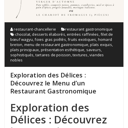
restaurant-chancellerie
restaurant gastronomique
chocolat
,
desserts élaborés
,
entrées raffinées
,
filet de
bœuf wagyu
,
foies gras poêlés
,
fruits exotiques
,
homard
breton
,
menu de restaurant gastronomique
,
plats exquis
,
plats principaux
,
présentation esthétique
,
saveurs
,
sophistiqués
,
tartares de poisson
,
textures
,
viandes
nobles
Exploration des Délices :
Découvrez le Menu d’un
Restaurant Gastronomique
Exploration des
Délices : Découvrez