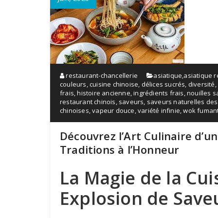
restaurant-chancellerie
asiatique
,
asiatique 
couleurs
,
cuisine chinoise
,
délices sucrés
,
diversité
frais
,
histoire ancienne
,
ingrédients frais
,
nouilles 
restaurant chinois
,
saveurs
,
saveurs naturelles des
chinoises
,
vapeur douce
,
variété infinie
,
wok fuman
Découvrez l’Art Culinaire d’u
Traditions à l’Honneur
La Magie de la Cui
Explosion de Save