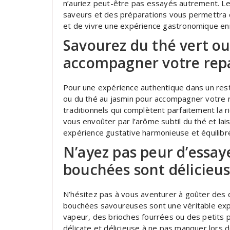
n’auriez peut-être pas essayés autrement. Le
saveurs et des préparations vous permettra d’
et de vivre une expérience gastronomique enr
Savourez du thé vert ou
accompagner votre rep
Pour une expérience authentique dans un resta
ou du thé au jasmin pour accompagner votre r
traditionnels qui complètent parfaitement la r
vous envoûter par l’arôme subtil du thé et l
expérience gustative harmonieuse et équilibr
N’ayez pas peur d’essay
bouchées sont délicieus
N’hésitez pas à vous aventurer à goûter des 
bouchées savoureuses sont une véritable expl
vapeur, des brioches fourrées ou des petits p
délicate et délicieuse à ne pas manquer lors d