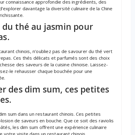
ur connaissance approfondie des ingrédients, des
explorer davantage la diversité culinaire de la Chine
ichissante.
 du thé au jasmin pour
as.
urant chinois, n’oubliez pas de savourer du thé vert
epas. Ces thés délicats et parfumés sont des choix
ichesse des saveurs de la cuisine chinoise. Laissez-
aissez-le rehausser chaque bouchée pour une
ée.
er des dim sum, ces petites
es.
dim sum dans un restaurant chinois. Ces petites
osion de saveurs en bouche. Que ce soit des raviolis
âtés, les dim sum offrent une expérience culinaire
e votre visite dans un restaurant chinois.