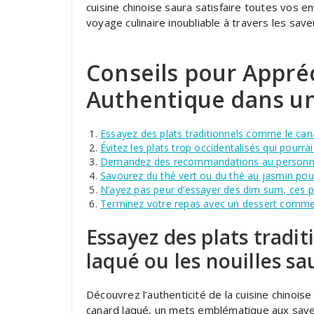
cuisine chinoise saura satisfaire toutes vos
voyage culinaire inoubliable à travers les sav
Conseils pour Appré
Authentique dans un
Essayez des plats traditionnels comme le cana
Évitez les plats trop occidentalisés qui pourra
Demandez des recommandations au personnel
Savourez du thé vert ou du thé au jasmin po
N’ayez pas peur d’essayer des dim sum, ces p
Terminez votre repas avec un dessert comme 
Essayez des plats tradi
laqué ou les nouilles sa
Découvrez l’authenticité de la cuisine chinoise
canard laqué, un mets emblématique aux saveur