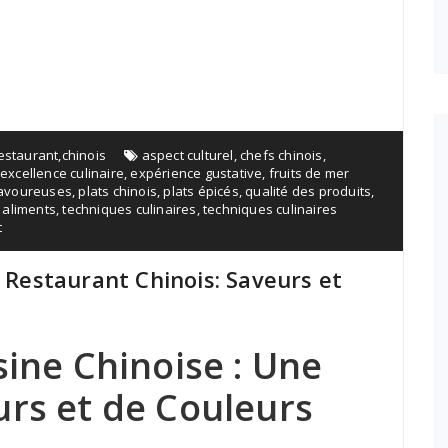
restaurant
,
chinois
aspect culturel
,
chefs chinois
,
,
excellence culinaire
,
expérience gustative
,
fruits de mer
savoureuses
,
plats chinois
,
plats épicés
,
qualité des produits
,
 aliments
,
techniques culinaires
,
techniques culinaires
t
n Restaurant Chinois: Saveurs et
sine Chinoise : Une
urs et de Couleurs