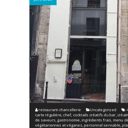
restaurant-chancellerie
Uncategorized
carte régulière
,
chef
,
cocktails créatifs du bar
,
créati
de saveurs
,
gastronomie
,
ingrédients frais
,
menu dé
végétariennes et véganes
,
personnel serviable
,
pla