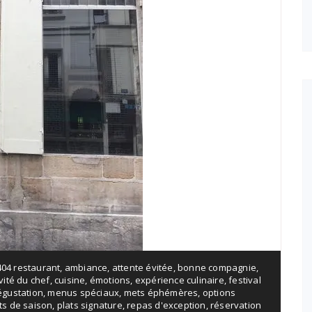
404 restaurant
,
ambiance
,
attente évitée
,
bonne compagnie
,
vité du chef
,
cuisine
,
émotions
,
expérience culinaire
,
festival
gustation
,
menus spéciaux
,
mets éphémères
,
options
ts de saison
,
plats signature
,
repas d'exception
,
réservation