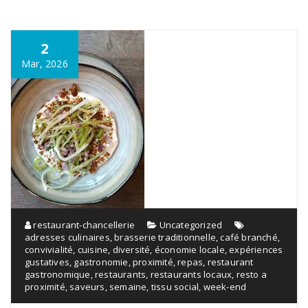
2
Mar, 2026
restaurant-chancellerie
Uncategorized
adresses culinaires
,
brasserie traditionnelle
,
café branché
,
convivialité
,
cuisine
,
diversité
,
économie locale
,
expériences
gustatives
,
gastronomie
,
proximité
,
repas
,
restaurant
gastronomique
,
restaurants
,
restaurants locaux
,
resto a
proximité
,
saveurs
,
semaine
,
tissu social
,
week-end