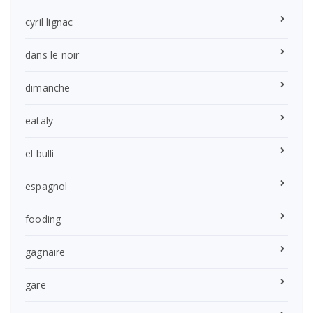
cyril lignac
dans le noir
dimanche
eataly
el bulli
espagnol
fooding
gagnaire
gare