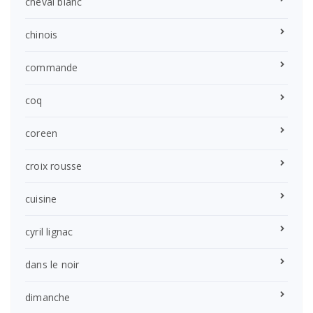
cheval blanc
chinois
commande
coq
coreen
croix rousse
cuisine
cyril lignac
dans le noir
dimanche