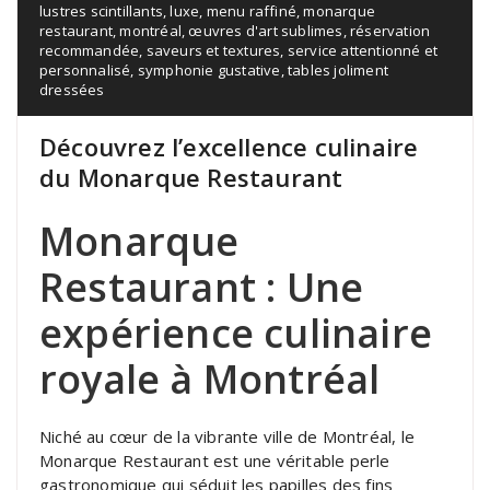
lustres scintillants
,
luxe
,
menu raffiné
,
monarque
restaurant
,
montréal
,
œuvres d'art sublimes
,
réservation
recommandée
,
saveurs et textures
,
service attentionné et
personnalisé
,
symphonie gustative
,
tables joliment
dressées
Découvrez l’excellence culinaire
du Monarque Restaurant
Monarque
Restaurant : Une
expérience culinaire
royale à Montréal
Niché au cœur de la vibrante ville de Montréal, le
Monarque Restaurant est une véritable perle
gastronomique qui séduit les papilles des fins