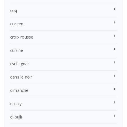
coq
coreen
croix rousse
cuisine
cyril lignac
dans le noir
dimanche
eataly
el bulli