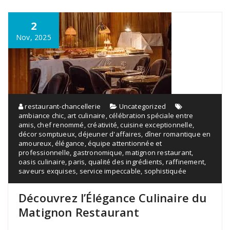
2
Nov, 2025
restaurant-chancellerie
Uncategorized
ambiance chic
,
art culinaire
,
célébration spéciale entre
amis
,
chef renommé
,
créativité
,
cuisine exceptionnelle
,
décor somptueux
,
déjeuner d'affaires
,
dîner romantique en
amoureux
,
élégance
,
équipe attentionnée et
professionnelle
,
gastronomique
,
matignon restaurant
,
oasis culinaire
,
paris
,
qualité des ingrédients
,
raffinement
,
saveurs exquises
,
service impeccable
,
sophistiquée
Découvrez l’Élégance Culinaire du
Matignon Restaurant