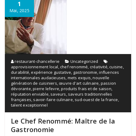
1
Mai, 2025
restaurant-chancellerie
Uncategorized
approvisionnement local
,
chef renommé
,
créativité
,
cuisine
,
durabilité
,
expérience gustative
,
gastronomie
,
influences
internationales audacieuses
,
mets exquis
,
nouvelle
génération de cuisiniers
,
œuvre d'art culinaire
,
passion
dévorante
,
pierre lefevre
,
produits frais et de saison
,
réputation enviable
,
saveurs
,
saveurs traditionnelles
françaises
,
savoir-faire culinaire
,
sud-ouest de la france
,
talent exceptionnel
Le Chef Renommé: Maître de la
Gastronomie