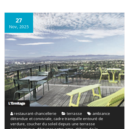
27
Nov, 2025
restaurant-chancellerie
terrasse
ambiance
détendue et conviviale
,
cadre tranquille entouré de
verdure
,
coucher du soleil depuis une terrasse
panoramique
,
déjeuner entre amis
,
délices de la