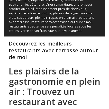
gastronomie
,
détendre
,
dîner romantique
,
endroit pour
profiter du soleil
,
établissement près de chez vous
,
expérience culinaire unique
,
plaisirs de la gastronomie
,
plats savoureux
,
plein air
,
repas en plein air
,
restaurant
avec terrasse
,
restaurant avec terrasse autour de moi
,
restaurants avec terrasse
,
spécialités locales sous les
étoiles
,
verre de vin frais
,
vue sur la ville animée
Découvrez les meilleurs
restaurants avec terrasse autour
de moi
Les plaisirs de la
gastronomie en plein
air : Trouvez un
restaurant avec