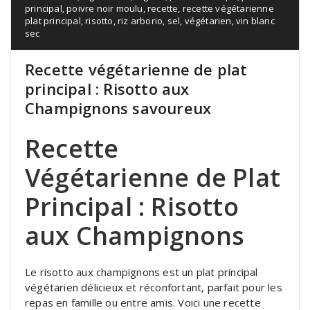
principal
,
poivre noir moulu
,
recette
,
recette végétarienne
plat principal
,
risotto
,
riz arborio
,
sel
,
végétarien
,
vin blanc
sec
Recette végétarienne de plat
principal : Risotto aux
Champignons savoureux
Recette
Végétarienne de Plat
Principal : Risotto
aux Champignons
Le risotto aux champignons est un plat principal
végétarien délicieux et réconfortant, parfait pour les
repas en famille ou entre amis. Voici une recette