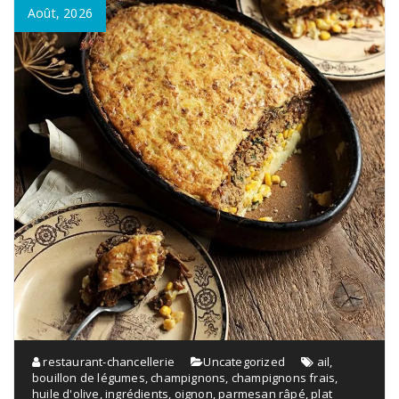
Août, 2026
restaurant-chancellerie
Uncategorized
ail
,
bouillon de légumes
,
champignons
,
champignons frais
,
huile d'olive
,
ingrédients
,
oignon
,
parmesan râpé
,
plat