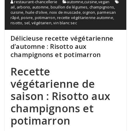
restaurant-chancellerie
automne
,
cuisine
,
vegan
ail
,
arborio
,
automne
,
bouillon de légumes
,
champignons
,
cuisine
,
huile d'olive
,
noix de muscade
,
oignon
,
parmesan
râpé
,
poivre
,
potimarron
,
recette végétarienne automne
,
risotto
,
sel
,
végétarien
,
vin blanc sec
Délicieuse recette végétarienne
d’automne : Risotto aux
champignons et potimarron
Recette
végétarienne de
saison : Risotto aux
champignons et
potimarron