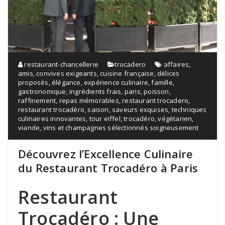
restaurant-chancellerie
trocadero
affaires
,
amis
,
convives exigeants
,
cuisine française
,
délices
proposés
,
élégance
,
expérience culinaire
,
famille
,
gastronomique
,
ingrédients frais
,
paris
,
poisson
,
raffinement
,
repas mémorables
,
restaurant trocadero
,
restaurant trocadéro
,
saison
,
saveurs exquises
,
techniques
culinaires innovantes
,
tour eiffel
,
trocadéro
,
végétarien
,
viande
,
vins et champagnes sélectionnés soigneusement
Découvrez l’Excellence Culinaire
du Restaurant Trocadéro à Paris
Restaurant
Trocadéro : Une