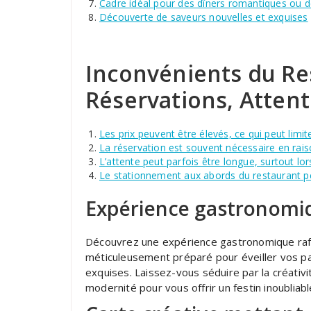
Cadre idéal pour des dîners romantiques ou d
Découverte de saveurs nouvelles et exquises
Inconvénients du Res
Réservations, Atten
Les prix peuvent être élevés, ce qui peut limite
La réservation est souvent nécessaire en rais
L’attente peut parfois être longue, surtout lo
Le stationnement aux abords du restaurant peut
Expérience gastronomiq
Découvrez une expérience gastronomique raff
méticuleusement préparé pour éveiller vos pa
exquises. Laissez-vous séduire par la créativité
modernité pour vous offrir un festin inoubliabl