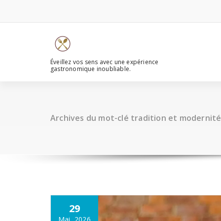
Aller
au
contenu
Éveillez vos sens avec une expérience
gastronomique inoubliable.
Archives du mot-clé tradition et modernit
29
Mai, 2026