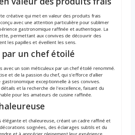
en valeur des produits frais
te créative qui met en valeur des produits frais
conçu avec une attention particulière pour sublimer
xpérience gastronomique raffinée et authentique. La
iette, permettant aux convives de découvrir des
 les papilles et éveillent les sens.
 par un chef étoilé
s avec un soin méticuleux par un chef étoilé renommé.
se et de la passion du chef, qui s’efforce d’allier
nce gastronomique exceptionnelle à ses convives.
étails et la recherche de l’excellence, faisant du
able pour les amateurs de cuisine raffinée.
chaleureuse
s élégante et chaleureuse, créant un cadre raffiné et
 décorations soignées, des éclairages subtils et du
étendre et à apprécier pleinement leur expérience