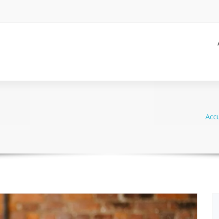
é
Accu