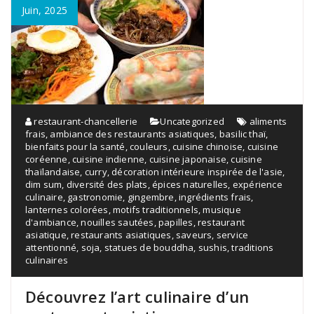
Juin, 2025
restaurant-chancellerie
Uncategorized
aliments
frais
,
ambiance des restaurants asiatiques
,
basilic thaï
,
bienfaits pour la santé
,
couleurs
,
cuisine chinoise
,
cuisine
coréenne
,
cuisine indienne
,
cuisine japonaise
,
cuisine
thaïlandaise
,
curry
,
décoration intérieure inspirée de l'asie
,
dim sum
,
diversité des plats
,
épices naturelles
,
expérience
culinaire
,
gastronomie
,
gingembre
,
ingrédients frais
,
lanternes colorées
,
motifs traditionnels
,
musique
d'ambiance
,
nouilles sautées
,
papilles
,
restaurant
asiatique
,
restaurants asiatiques
,
saveurs
,
service
attentionné
,
soja
,
statues de bouddha
,
sushis
,
traditions
culinaires
Découvrez l’art culinaire d’un