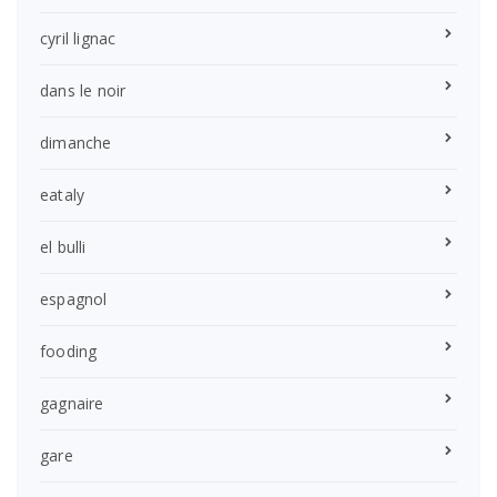
cyril lignac
dans le noir
dimanche
eataly
el bulli
espagnol
fooding
gagnaire
gare