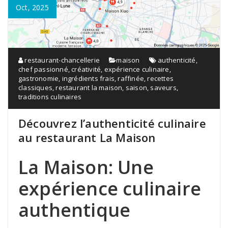
Oct, 2025
restaurant-chancellerie
maison
authenticité
,
chef passionné
,
créativité
,
expérience culinaire
,
gastronomie
,
ingrédients frais
,
raffinée
,
recettes
classiques
,
restaurant la maison
,
saison
,
saveurs
,
traditions culinaires
Découvrez l’authenticité culinaire
au restaurant La Maison
La Maison: Une
expérience culinaire
authentique