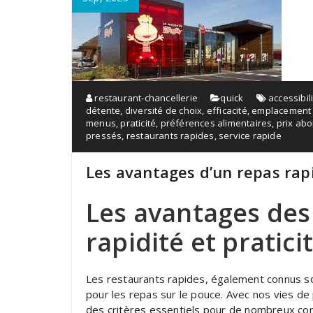
restaurant-chancellerie
quick
accessibil
détente
,
diversité de choix
,
efficacité
,
emplacement 
menus
,
praticité
,
préférences alimentaires
,
prix ab
pressés
,
restaurants rapides
,
service rapide
Les avantages d’un repas rap
Les avantages des 
rapidité et pratici
Les restaurants rapides, également connus so
pour les repas sur le pouce. Avec nos vies de p
des critères essentiels pour de nombreux c