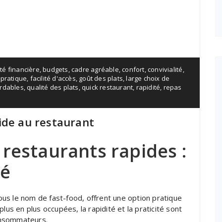
ité financière
,
budgets
,
cadre agréable
,
confort
,
convivialité
,
pratique
,
facilité d'accès
,
goût des plats
,
large choix de
ordables
,
qualité des plats
,
quick restaurant
,
rapidité
,
repas
ide au restaurant
restaurants rapides :
té
us le nom de fast-food, offrent une option pratique
lus en plus occupées, la rapidité et la praticité sont
onsommateurs.