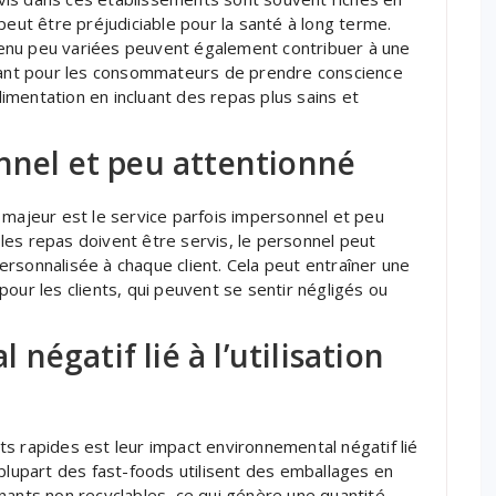
peut être préjudiciable pour la santé à long terme.
enu peu variées peuvent également contribuer à une
rtant pour les consommateurs de prendre conscience
alimentation en incluant des repas plus sains et
nnel et peu attentionné
 majeur est le service parfois impersonnel et peu
e les repas doivent être servis, le personnel peut
rsonnalisée à chaque client. Cela peut entraîner une
our les clients, qui peuvent se sentir négligés ou
égatif lié à l’utilisation
s rapides est leur impact environnemental négatif lié
la plupart des fast-foods utilisent des emballages en
nants non recyclables, ce qui génère une quantité