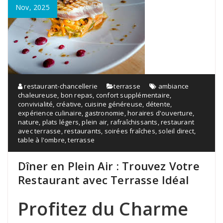
Nov, 2025
restaurant-chancellerie
terrasse
ambiance
chaleureuse
,
bon repas
,
confort supplémentaire
,
convivialité
,
créative
,
cuisine généreuse
,
détente
,
expérience culinaire
,
gastronomie
,
horaires d'ouverture
,
nature
,
plats légers
,
plein air
,
rafraîchissants
,
restaurant
avec terrasse
,
restaurants
,
soirées fraîches
,
soleil direct
,
table à l'ombre
,
terrasse
Dîner en Plein Air : Trouvez Votre
Restaurant avec Terrasse Idéal
Profitez du Charme