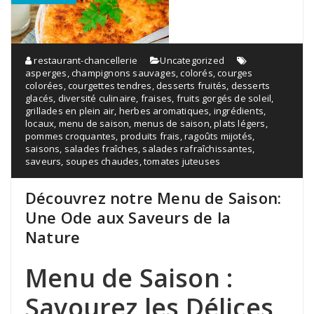
restaurant-chancellerie
Uncategorized
asperges
,
champignons sauvages
,
colorés
,
courges
colorées
,
courgettes tendres
,
desserts fruités
,
desserts
glacés
,
diversité culinaire
,
fraises
,
fruits gorgés de soleil
,
grillades en plein air
,
herbes aromatiques
,
ingrédients
,
locaux
,
menu de saison
,
menus de saison
,
plats légers
,
pommes croquantes
,
produits frais
,
ragoûts mijotés
,
saisons
,
salades fraîches
,
salades rafraîchissantes
,
saveurs
,
soupes chaudes
,
tomates juteuses
Découvrez notre Menu de Saison:
Une Ode aux Saveurs de la
Nature
Menu de Saison :
Savourez les Délices