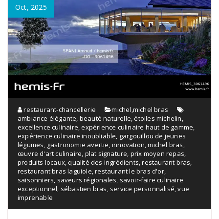
Oct, 2025
restaurant-chancellerie
michel
,
michel bras
ambiance élégante
,
beauté naturelle
,
étoiles michelin
,
excellence culinaire
,
expérience culinaire haut de gamme
,
expérience culinaire inoubliable
,
gargouillou de jeunes
légumes
,
gastronomie avertie
,
innovation
,
michel bras
,
œuvre d'art culinaire
,
plat signature
,
prix moyen repas
,
produits locaux
,
qualité des ingrédients
,
restaurant bras
,
restaurant bras laguiole
,
restaurant le bras d'or
,
saisonniers
,
saveurs régionales
,
savoir-faire culinaire
exceptionnel
,
sébastien bras
,
service personnalisé
,
vue
imprenable